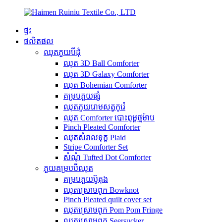
ផ្ទះ
ផលិតផល
ឈុតភួយបីដុំ
ឈុត 3D Ball Comforter
ឈុត 3D Galaxy Comforter
ឈុត Bohemian Comforter
គម្របភួយផ្សំ
ឈុតភួយរោមសត្វកូរ៉េ
ឈុត Comforter បោះពុម្ពថ្មម៉ាប
Pinch Pleated Comforter
ឈុតសំរាលទុក្ខ Plaid
Stripe Comforter Set
សំណុំ Tufted Dot Comforter
ភួយគម្របបីឈុត
គម្របភួយប៊ូតុង
ឈុតស្រោមពូក Bowknot
Pinch Pleated quilt cover set
ឈុតស្រោមពូក Pom Pom Fringe
ឈុតស្រោមពូក Seersucker