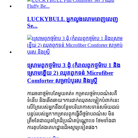
LUCKYBULL អ្នកលួងលោមពេញលេញ
Se...
ស្រោមពូកថ្មម៉ាប 3 ដុំ (កំរាលពូកថ្មម៉ាប 1 និង
ស្រោមខ្នើយ 2) ឈុតពូកទន់ Microfiber
Comforter សម្រាប់បុរស និងស្ត្រី
ការរចនាថ្មម៉ាបតែមួយគត់៖ កម្រាលថ្មម៉ាបពណ៌សគឺ
ទំនើប និងឆើតឆាយ។ការ​ដាក់​ឈុត​សម្លៀក​បំពាក់​នេះ​
លើ​គ្រែ​របស់​អ្នក​នឹង​បន្ថែម​បរិយាកាស​ទាន់សម័យ​ដល់​
បន្ទប់​របស់​អ្នក។កម្រាលពូកធ្វើពីថ្មម៉ាបពណ៌ស មិន
ត្រឹមតែជាឈុតគ្រែដ៏ប្រណិតប៉ុណ្ណោះទេ ថែមទាំងជា
ការតុបតែងគេហដ្ឋានដ៏អស្ចារ្យទៀតផង។