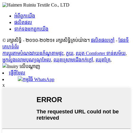
អំពី​ពួក​យើង
ផលិតផល
ទាក់ទង​មក​ពួក​យើង
© រក្សាសិទ្ធិ - ២០១០-២០២១៖ រក្សាសិទ្ធិគ្រប់យ៉ាង។
ផលិតផលក្តៅ
-
ផែនទី
គេហទំព័រ
ការប្ដូរតាមបំណងវាយនភ័ណ្ឌតាមផ្ទះ
,
ភួយ
,
ឈុត Comforter ទាន់សម័យ
,
អ្នកលួងលោមបុណ្យណូអែល
,
ឈុតស្រោមជើងកក់ក្តៅ
,
ឈុតគ្រែ
,
ផ្ញើអ៊ីមែល
កម្មវិធី WhatsApp
x