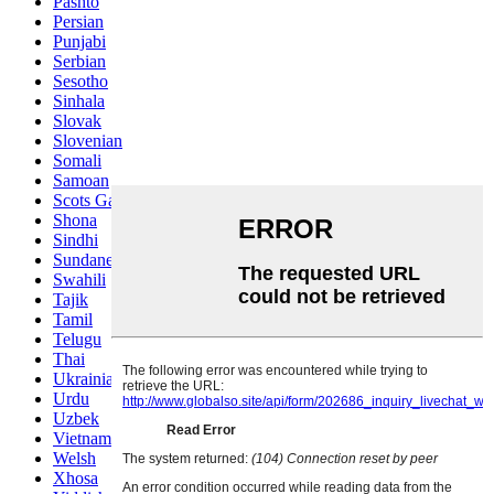
Pashto
Persian
Punjabi
Serbian
Sesotho
Sinhala
Slovak
Slovenian
Somali
Samoan
Scots Gaelic
Shona
Sindhi
Sundanese
Swahili
Tajik
Tamil
Telugu
Thai
Ukrainian
Urdu
Uzbek
Vietnamese
Welsh
Xhosa