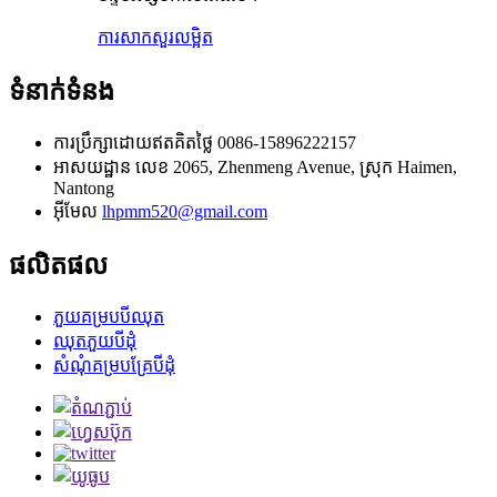
ការសាកសួរ
លម្អិត
ទំនាក់ទំនង
ការប្រឹក្សាដោយឥតគិតថ្លៃ
0086-15896222157
អាសយដ្ឋាន
លេខ 2065, Zhenmeng Avenue, ស្រុក Haimen,
Nantong
អ៊ីមែល
lhpmm520@gmail.com
ផលិតផល
ភួយគម្របបីឈុត
ឈុតភួយបីដុំ
សំណុំគម្របគ្រែបីដុំ