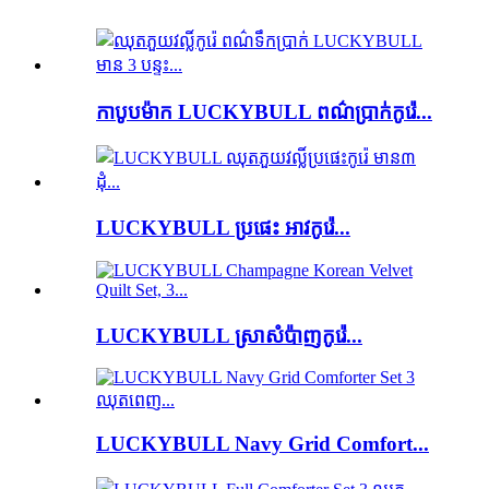
កាបូបម៉ាក LUCKYBULL ពណ៌ប្រាក់កូរ៉េ...
LUCKYBULL ប្រផេះ អាវកូរ៉េ...
LUCKYBULL ស្រាសំប៉ាញកូរ៉េ...
LUCKYBULL Navy Grid Comfort...