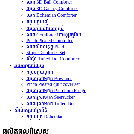
ឈុត 3D Ball Comforter
ឈុត 3D Galaxy Comforter
ឈុត Bohemian Comforter
គម្របភួយផ្សំ
ឈុតភួយរោមសត្វកូរ៉េ
ឈុត Comforter បោះពុម្ពថ្មម៉ាប
Pinch Pleated Comforter
ឈុតសំរាលទុក្ខ Plaid
Stripe Comforter Set
សំណុំ Tufted Dot Comforter
ភួយគម្របបីឈុត
គម្របភួយប៊ូតុង
ឈុតស្រោមពូក Bowknot
Pinch Pleated quilt cover set
ឈុតស្រោមពូក Pom Pom Fringe
ឈុតស្រោមពូក Seersucker
ឈុតស្រោមពូក Tufted Dot
សំណុំគម្របគ្រែបីដុំ
គម្របគ្រែ Bohemian
ផលិតផល​ពិសេស