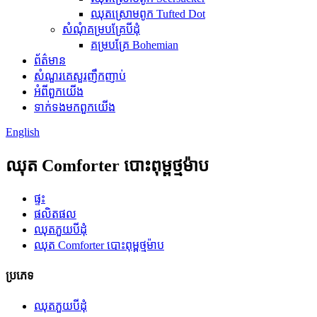
ឈុតស្រោមពូក Tufted Dot
សំណុំគម្របគ្រែបីដុំ
គម្របគ្រែ Bohemian
ព័ត៌មាន
សំណួរគេសួរញឹកញាប់
អំពី​ពួក​យើង
ទាក់ទង​មក​ពួក​យើង
English
ឈុត Comforter បោះពុម្ពថ្មម៉ាប
ផ្ទះ
ផលិតផល
ឈុតភួយបីដុំ
ឈុត Comforter បោះពុម្ពថ្មម៉ាប
ប្រភេទ
ឈុតភួយបីដុំ