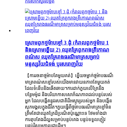
ការសាកសួរ
លម្អិត
ស្រោមពូកថ្មម៉ាបខ្មៅ 3 ដុំ (កំរាលពូកថ្មម៉ាប 1
និងស្រោមខ្នើយ 2) ឈុតគ្រែពូករាងត្រីកោណ
ពណ៌ស ឈុតគ្រែរាងធរណីមាត្រសម្រាប់
មនុស្សវ័យជំទង់ បុរសពេញវ័យ
【ការរចនាថ្មម៉ាបតែមួយគត់】ខ្នើយចម្លាក់ថ្មម៉ាបធរណី
មាត្រពណ៌សខ្មៅរបស់យើងមានវាយនភាពតែមួយគត់
ដែលទំនើបនិងឆើតឆាយ។ការ​ដាក់​ភួយ​លើ​គ្រែ​នឹង​
បន្ថែម​ម៉ូដ និង​បរិយាកាស​សោភ័ណភាព​ដល់​បន្ទប់​របស់​
អ្នក ដែល​បង្កើត​នូវ​រសជាតិ​ដ៏​អស្ចារ្យ​របស់​អ្នក និង​បង្កើន​
សុភមង្គល​ក្នុង​ជីវិត។ភួយធ្វើពីថ្មម៉ាបធរណីមាត្រខ្មៅមិន
ត្រឹមតែជាឈុតគ្រែដ៏ប្រណិតប៉ុណ្ណោះទេ ថែមទាំងជា
ការតុបតែងដ៏ល្អសម្រាប់បន្ទប់គេង បន្ទប់ទទួលភ្ញៀវ
បន្ទប់វិស្សមកាលជាដើម។