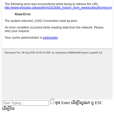
ចុច Enter ដើម្បីស្វែងរក ឬ ESC
ដើម្បីបិទ