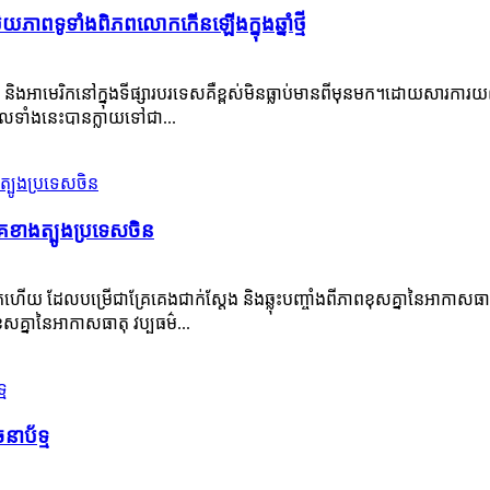
ិយភាពទូទាំងពិភពលោកកើនឡើងក្នុងឆ្នាំថ្មី
ុប និងអាមេរិកនៅក្នុងទីផ្សារបរទេសគឺខ្ពស់មិនធ្លាប់មានពីមុនមក។ដោយសារកា
ផលទាំងនេះបានក្លាយទៅជា...
ខាងត្បូងប្រទេសចិន
ហើយ ដែលបម្រើជាគ្រែគេងជាក់ស្តែង និងឆ្លុះបញ្ចាំងពីភាពខុសគ្នានៃអាកាសធ
គ្នានៃអាកាសធាតុ វប្បធម៌...
នាប័ទ្ម