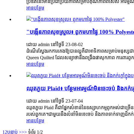
ប្រឌិតនេះមានប្រជាប្រិយភាពសម្រាប់គុណភាពពិសេស អារម្មណ
អាន​បន្ថែម
"បង្កើនភាពសុខស្រួល៖ ពូកមហាផ្ទៃ 100% Polyest
ដោយ admin នៅថ្ងៃទី 23-08-02
ដំណើរស្វែងរកការគេងឱ្យបានល្អគឺជាអាទិភាពសម្រាប់មនុស្
Queen Quilted ដែលសន្យាថានឹងពង្រឹងផាសុកភាព ការពារពូក ន
អាន​បន្ថែម
ឈុតភួយ Plaid៖ បន្ថែមអារម្មណ៍មិនចេះចប់ និងកក់ក្ដៅ
ដោយ admin នៅថ្ងៃទី 23-07-04
ឈុតភួយ Plaid គឺជាផ្នែកសំខាន់នៃឧស្សាហកម្មពូកអស់ជាច្រើ
របស់ពួកគេ។ជាមួយនឹងលំនាំមិនចេះចប់ និងភាពទាក់ទាញដ៏កក់ក
អាន​បន្ថែម
1
2
បន្ទាប់ >
>>
ទំព័រ 1/2