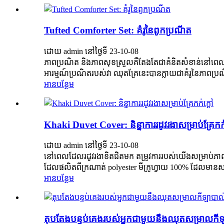
Tufted Comforter Set: គំរូនៃពូកប្រណីត
ដោយ admin នៅថ្ងៃទី 23-10-08
ភាពប្រណិត និងភាពសុខស្រួលគឺតែងតែជាគំនិតសំខាន់នៅពេលនិ
អារម្មណ៍ប្រណិតរបស់វា ឈុតគ្រែនេះបានក្លាយជាគំរូនៃភាពប្រ
អាន​បន្ថែម
Khaki Duvet Cover: និន្នាការរដូវរងាសម្រាប់គ្រែកក់
ដោយ admin នៅថ្ងៃទី 23-10-08
នៅពេលដែលរដូវរងាខិតជិតមក តម្រូវការរបស់យើងសម្រាប់ភាពក
ដែលផលិតពីក្រណាត់ polyester មីក្រូហ្វាយ 100% ដែលមានសរ
អាន​បន្ថែម
តុបតែងបន្ទប់គេងរបស់អ្នកជាមួយនឹងឈុតសម្រាលកីឡាបា