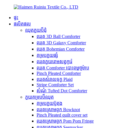
ផ្ទះ
ផលិតផល
ឈុតភួយបីដុំ
ឈុត 3D Ball Comforter
ឈុត 3D Galaxy Comforter
ឈុត Bohemian Comforter
គម្របភួយផ្សំ
ឈុតភួយរោមសត្វកូរ៉េ
ឈុត Comforter បោះពុម្ពថ្មម៉ាប
Pinch Pleated Comforter
ឈុតសំរាលទុក្ខ Plaid
Stripe Comforter Set
សំណុំ Tufted Dot Comforter
ភួយគម្របបីឈុត
គម្របភួយប៊ូតុង
ឈុតស្រោមពូក Bowknot
Pinch Pleated quilt cover set
ឈុតស្រោមពូក Pom Pom Fringe
ឈុតស្រោមពូក Seersucker