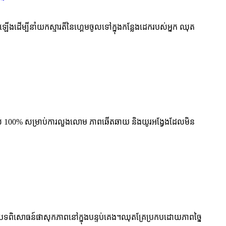
ឡើងដើម្បីនាំយកស្មារតីនៃហ្គេមចូលទៅក្នុងកន្លែងដេករបស់អ្នក ឈុត
ខ្ពស់ 100% សម្រាប់ការលួងលោម ភាពឆើតឆាយ និងយូរអង្វែងដែលមិន
ានបទពិសោធន៍ផាសុកភាពនៅក្នុងបន្ទប់គេង។ឈុតគ្រែប្រកបដោយភាពច្នៃ