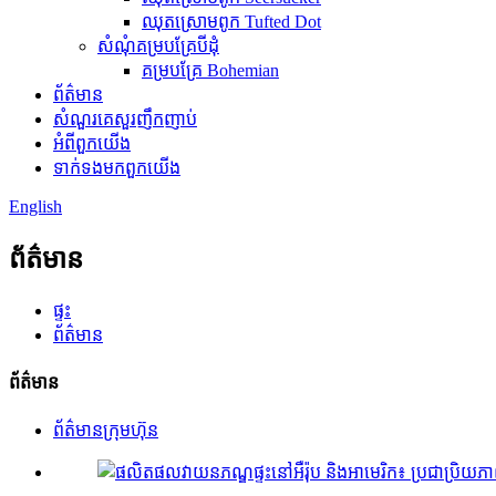
ឈុតស្រោមពូក Tufted Dot
សំណុំគម្របគ្រែបីដុំ
គម្របគ្រែ Bohemian
ព័ត៌មាន
សំណួរគេសួរញឹកញាប់
អំពី​ពួក​យើង
ទាក់ទង​មក​ពួក​យើង
English
ព័ត៌មាន
ផ្ទះ
ព័ត៌មាន
ព័ត៌មាន
ព័ត៌មានក្រុមហ៊ុន