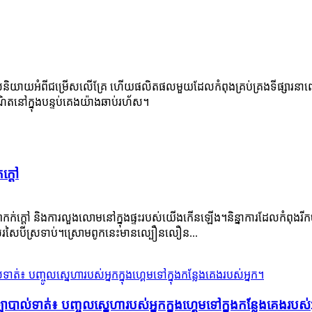
យាយអំពីជម្រើសលើគ្រែ ហើយផលិតផលមួយដែលកំពុងគ្រប់គ្រងទីផ្សារនាពេលបច្
ណិតនៅក្នុងបន្ទប់គេងយ៉ាងឆាប់រហ័ស។
ក្ដៅ
ក់ក្តៅ និងការលួងលោមនៅក្នុងផ្ទះរបស់យើងកើនឡើង។និន្នាការដែលកំពុងរី
សៃបីស្រទាប់។ស្រោម​ពូក​នេះ​មាន​ល្បឿន​លឿន...
ល់ទាត់៖ បញ្ចូលស្នេហារបស់អ្នកក្នុងហ្គេមទៅក្នុងកន្លែងគេងរបស់