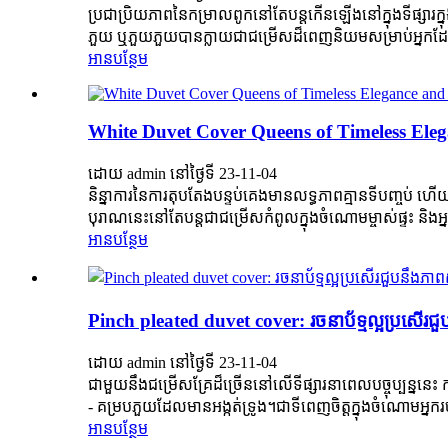
ប្រជាប្រិយភាពនៃកម្រាលពូកនៅតែបន្តកើនឡើងនៅក្នុងទីផ្សារក្នុង
ភួយ ឬ​ភួយ​ភួយ​បាន​ក្លាយ​ជា​ជម្រើស​ដ៏​ពេញ​និយម​សម្រាប់​អ្នក​ដែ
អាន​បន្ថែម
White Duvet Cover Queens of Timeless Elega
ដោយ admin នៅថ្ងៃទី 23-11-04
និន្នាការនៃការតុបតែងបន្ទប់គេងមានលទ្ធភាពគ្មានទីបញ្ច
បុរាណនេះនៅតែបន្តជាជម្រើសកំពូលក្នុងចំណោមម្ចាស់ផ្ទះ និងអ្ន
អាន​បន្ថែម
Pinch pleated duvet cover: រចនាប័ទ្ម​ល្អ​ប្រសើរ​ជួប
ដោយ admin នៅថ្ងៃទី 23-11-04
ជាមួយនឹងជម្រើសគ្រែដ៏ច្រើននៅលើទីផ្សារនាពេលបច្ចុប្បន្នន
- គម្របភួយដែលមានអង្កត់ទ្រូង។ជាទីពេញចិត្តក្នុងចំណោមអ្នករចនាខ
អាន​បន្ថែម