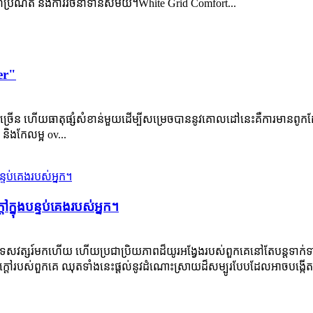
៍ប្រណិត និងការរចនាទាន់សម័យ។White Grid Comfort...
er"
សជាច្រើន ហើយធាតុផ្សំសំខាន់មួយដើម្បីសម្រេចបាននូវគោលដៅនេះគឺការមាន
ិងកែលម្អ ov...
ក្នុងបន្ទប់គេងរបស់អ្នក។
នទសវត្សរ៍មកហើយ ហើយប្រជាប្រិយភាពដ៏យូរអង្វែងរបស់ពួកគេនៅតែបន្តទាក់ទាញ
្ដៅរបស់ពួកគេ ឈុតទាំងនេះផ្តល់នូវដំណោះស្រាយដ៏សម្បូរបែបដែលអាចបង្កើត.