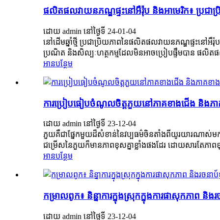
ផលិតផលវាយនភណ្ឌផ្ទះនៅអឺរ៉ុប និងអាមេរិក៖ ប្រជាប្រ
ដោយ admin នៅថ្ងៃទី 24-01-04
នៅដើមឆ្នាំថ្មី ប្រជាប្រិយភាពនៃផលិតផលវាយនភណ្ឌផ្ទះនៅអឺរ៉
ប្រណិត និងសិល្បៈហត្ថកម្មដែលមិនអាចប្រៀបផ្ទឹមបាន ផលិត
អាន​បន្ថែម
ការប្រៀបធៀបចំណូលចិត្តភួយនៅភាគខាងជើង និងភាគ
ដោយ admin នៅថ្ងៃទី 23-12-04
ភួយគឺជាផ្នែកមួយដ៏សំខាន់នៃវប្បធម៌ចិនតាំងពីយូរយារណាស់មក
ជម្រើសនៃភួយក៏មានភាពខុសគ្នាខ្លាំងផងដែរ ដោយសារតែភាពខុស
អាន​បន្ថែម
កម្រាលពូក៖ និន្នាការក្នុងស្រុកក្នុងការផាសុកភាព និងរច
ដោយ admin នៅថ្ងៃទី 23-12-04