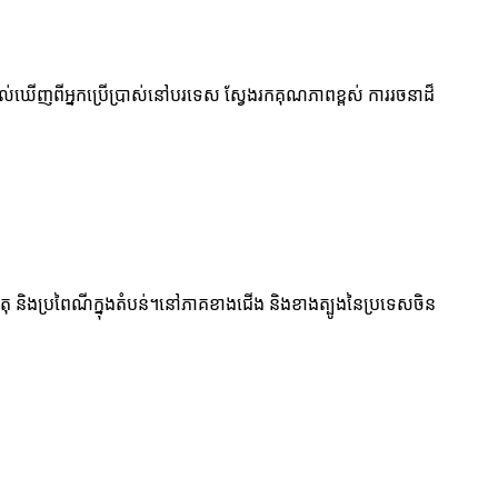
រយល់ឃើញពីអ្នកប្រើប្រាស់នៅបរទេស ស្វែងរកគុណភាពខ្ពស់ ការរចនាដ៏
ាតុ និងប្រពៃណីក្នុងតំបន់។នៅភាគខាងជើង និងខាងត្បូងនៃប្រទេសចិន