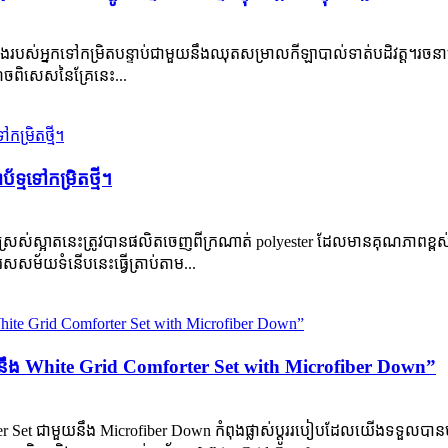
់គេងរបស់អ្នកទៅកម្រិតបន្ទាប់ជាមួយនឹងឈុតសម្រាលកីឡាបាល់ទាត់បដិវត្ត។រចនា
ណុចពិសេសនៃគ្រែនេះ...
ទ្ម​ទៅ​កម្រិត​ថ្មី។
ុតដ៏ស្រស់ស្អាតនេះត្រូវបានផលិតចេញពីក្រណាត់ polyester ដែលមានគុណភាព
សម័យ​ទំនើប​នេះ​ធ្វើ​ត្រាប់​តាម...
ឹង White Grid Comforter Set with Microfiber Down”
rter Set ជាមួយនឹង Microfiber Down កំពុងផ្លាស់ប្តូររបៀបដែលយើងទទួលប