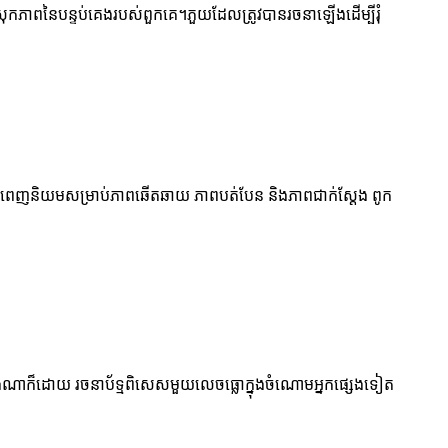
ាពនៃបន្ទប់គេងរបស់ពួកគេ។ភួយ​ដែល​ត្រូវ​បាន​រចនា​ឡើង​ដើម្បី​រុំ​
េ។ពេញនិយមសម្រាប់ភាពឆើតឆាយ ភាពបត់បែន និងភាពជាក់ស្តែង ពូក
ោះយ៉ាងណាក៏ដោយ រចនាប័ទ្មពិសេសមួយលេចធ្លោក្នុងចំណោមអ្នកផ្សេងទៀត