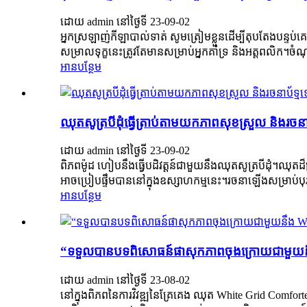
ដោយ admin នៅថ្ងៃទី 23-09-02
អ្នកស្រឡាញ់កីឡាបាល់ទាត់ សូមត្រៀមខ្លួនដើម្បីតុបតែងបន្ទប
សម្រាលទុក្ខនេះត្រូវតែមានសម្រាប់អ្នកគាំទ្រ និងអត្តពលិក។ចំ
អាន​បន្ថែម
ឈុត​សូត្រ​បី​ដុំ​ធ្វើ​ត្រាប់​តាម​យក​ភាព​សុខ​ស្រួល និង​រចនាប័
ដោយ admin នៅថ្ងៃទី 23-09-02
ពិភពម៉ូដ ហៀបនឹងធ្វើបដិវត្តន៍ជាមួយនឹងឈុតសូត្របីដុំ។ឈ
អាចប្រៀបផ្ទឹមបាននៅក្នុងឧស្សាហកម្មនេះ។រចនា​ឡើង​សម្រាប់​បុរស​
អាន​បន្ថែម
“ទទួលបានបទពិសោធន៍ផាសុកភាពចុងក្រោយជាមួយន
ដោយ admin នៅថ្ងៃទី 23-08-02
នៅក្នុងពិភពនៃការវិវឌ្ឍនៃគ្រែគេង ឈុត White Grid Comfo