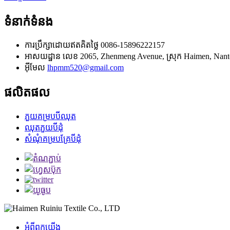
ទំនាក់ទំនង
ការប្រឹក្សាដោយឥតគិតថ្លៃ
0086-15896222157
អាសយដ្ឋាន
លេខ 2065, Zhenmeng Avenue, ស្រុក Haimen, Nan
អ៊ីមែល
lhpmm520@gmail.com
ផលិតផល
ភួយគម្របបីឈុត
ឈុតភួយបីដុំ
សំណុំគម្របគ្រែបីដុំ
អំពី​ពួក​យើង