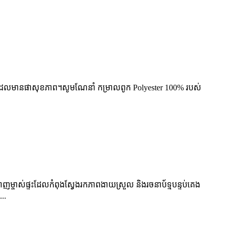
ពូកដែលមានផាសុខភាព។សូមណែនាំ កម្រាលពូក Polyester 100% របស់
ម្ចាស់ផ្ទះដែលកំពុងស្វែងរកភាពងាយស្រួល និងរចនាប័ទ្មបន្ទប់គេង
..