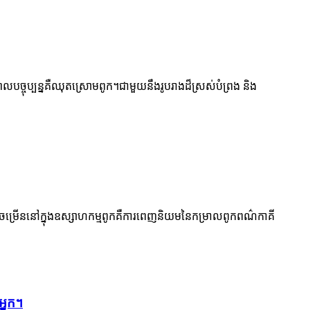
ចុប្បន្នគឺឈុតស្រោមពូក។ជាមួយនឹងរូបរាងដ៏ស្រស់បំព្រង និង
កចម្រើននៅក្នុងឧស្សាហកម្មពូកគឺការពេញនិយមនៃកម្រាលពូកពណ៌កាគី
អ្នក។