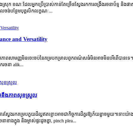
ស្រុក ខណៈដែលអ្នកប្រើប្រាស់កាន់តែច្រើនស្វែងរកការពង្រឹងរចនាប័ទ្ម និងផាសុកភ
ល​ចង់​បន្ថែម​បុគ្គលិក​លក្ខណៈ...
nce and Versatility
ប់ ហើយភាពសាមញ្ញមិនចេះចប់នៃគម្របកម្រាលពូកពណ៌សធំមិនអាចមិនអើពើបានទ
ករចនា alik...
​នឹង​ភាព​សុខ​ស្រួល​
េះ ការស្វែងរកគម្របភួយដ៏ល្អឥតខ្ចោះអាចជាកិច្ចការដ៏គួរឱ្យភ័យខ្លាចមួយ។ទ
ាងក្នុង និងម្ចាស់ផ្ទះដូចគ្នា, pinch plea...